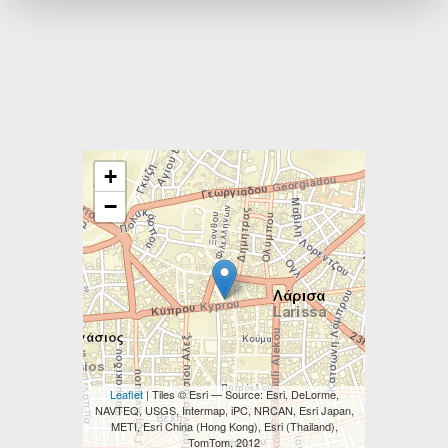
+
−
Leaflet
| Tiles © Esri — Source: Esri, DeLorme,
NAVTEQ, USGS, Intermap, iPC, NRCAN, Esri Japan,
METI, Esri China (Hong Kong), Esri (Thailand),
TomTom, 2012